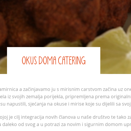
OKUS DOMA CATERING
irnica a začinjavamo ju s mirisnim carstvom začina uz one na
jela iz svojih zemalja porijekla, pripremljena prema origina
su napustili, sjećanja na okuse i mirise koje su dijelili sa svo
oj je cilj integracija novih članova u naše društvo te tako
u daleko od svog a u potrazi za novim i sigurnim domom up