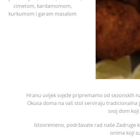
cimetom, kardamomom,
kurkumom i garam masalom
Hranu uvijek svježe pripremamo od sezonskih nam
Okusa doma na vaš stol serviraju tradicionalna 
svoj dom koji 
Istovremeno, podržavate rad naše Zadruge koj
onima koji s