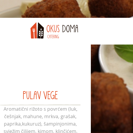
PULAV VEGE
Aromatični rižoto s povrćem (luk,
češnjak, mahune, mrkva, grašak,
paprika,kukuruz), šampinjonima,
svježim čilijem, kimom, klinčićem,