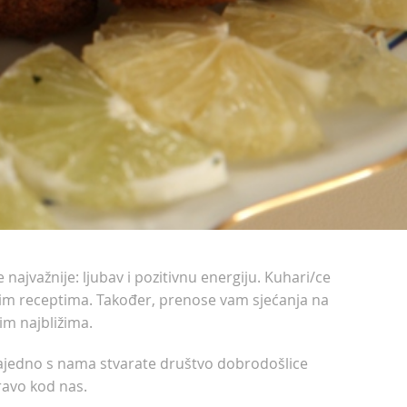
jvažnije: ljubav i pozitivnu energiju. Kuhari/ce
lnim receptima. Također, prenose vam sjećanja na
jim najbližima.
 zajedno s nama stvarate društvo dobrodošlice
ravo kod nas.